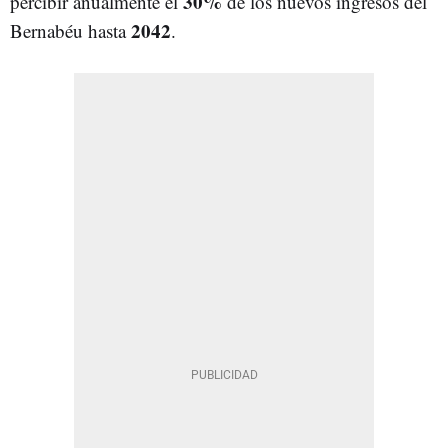
30%
percibir anualmente el
de los nuevos ingresos del
2042
Bernabéu hasta
.