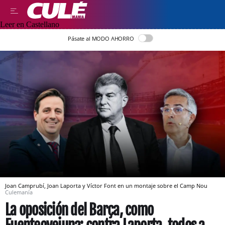
Leer en Castellano
Pásate al MODO AHORRO
Joan Camprubí, Joan Laporta y Víctor Font en un montaje sobre el Camp Nou
Culemanía
La oposición del Barça, como