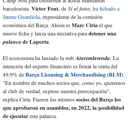
Camp Nou para cuestionar al actual mandamás
Víctor Font
barcelonista.
, de
Sí al futur
,
ha fichado a
Jaume Guardiola
, expresidente de la comisión
Marc Ciria
económica del Barça. Ahora es
el que
detener una
mueve ficha y lanza una iniciativa para
palanca
de Laporta
.
Aturemlavenda
El economista ha lanzado la web
. La
intención del experto financiero es frenar la venta del
Barça Licensing & Merchandising (BLM)
49,9% de
.
"En nombre de muchos socios que, como yo, queremos
al club de verdad, expreso nuestra preocupación",
socios del Barça los
explica Ciria. Fueron los mismos
que aprobaron en asamblea, en 2022, la posibilidad
de ejecutar
esta palanca.