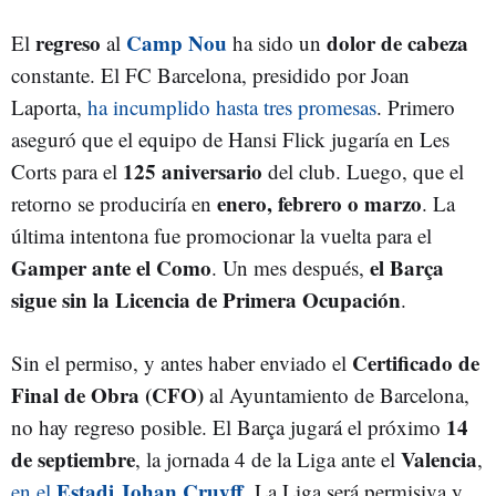
regreso
Camp Nou
dolor de cabeza
El
al
ha sido un
constante. El FC Barcelona, presidido por Joan
Laporta,
ha incumplido hasta tres promesas
. Primero
aseguró que el equipo de Hansi Flick jugaría en Les
125 aniversario
Corts para el
del club. Luego, que el
enero, febrero o marzo
retorno se produciría en
. La
última intentona fue promocionar la vuelta para el
Gamper ante el Como
el Barça
. Un mes después,
sigue sin la Licencia de Primera Ocupación
.
Certificado de
Sin el permiso, y antes haber enviado el
Final de Obra (CFO)
al Ayuntamiento de Barcelona,
14
no hay regreso posible. El Barça jugará el próximo
de septiembre
Valencia
, la jornada 4 de la Liga ante el
,
Estadi Johan Cruyff
en el
. La Liga será permisiva y