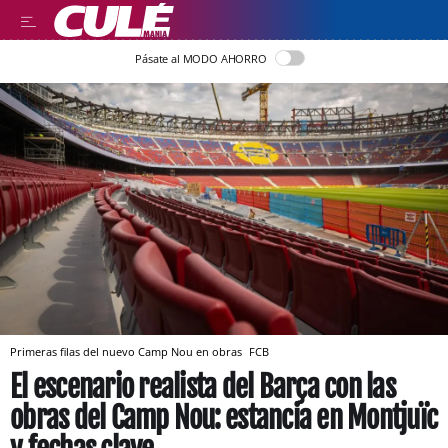
Pásate al MODO AHORRO
Primeras filas del nuevo Camp Nou en obras
FCB
El escenario realista del Barça con las
obras del Camp Nou: estancia en Montjuïc