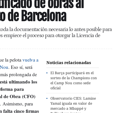
tificado de obras al
o de Barcelona
 toda la documentación necesaria lo antes posible para
és empiece el proceso para otorgar la Licencia de
e la pelota
vuelva a
Noticias relacionadas
p Nou
. Eso sí, será
El Barça participará en el
 más prolongada de
sorteo de la Champions con
está ultimando los
el Camp Nou como sede
reforma para
oficial
nal de Obra (CFO)
Observatorio CIES: Lamine
. Asimismo, para
Yamal iguala en valor de
mercado a Mbappé y
 falta cinco firmas