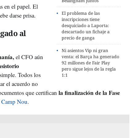
Bellingham juntos
 en el papel. El
El problema de las
ebe darse prisa.
inscripciones tiene
desquiciado a Laporta:
egado al
descartado un fichaje a
precio de ganga
Ni asientos Vip ni gran
anía,
el CFO aún
venta: el Barça ha generado
92 millones de Fair Play
sistorio
pero sigue lejos de la regla
simple. Todos los
1:1
tar el acuerdo no
la finalización de la Fase
ocumentos que certifican
y Camp Nou
.