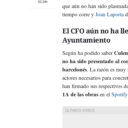
02:24h
que aún no han sido plasmadas
tiempo corre y
Joan Laporta
d
El CFO aún no ha ll
Ayuntamiento
Culem
Según ha podido saber
no ha sido presentado al con
barcelonés
. La razón es muy 
actores necesarios para concre
han firmado sus respectivos d
1A de las obras
en el
Spotif