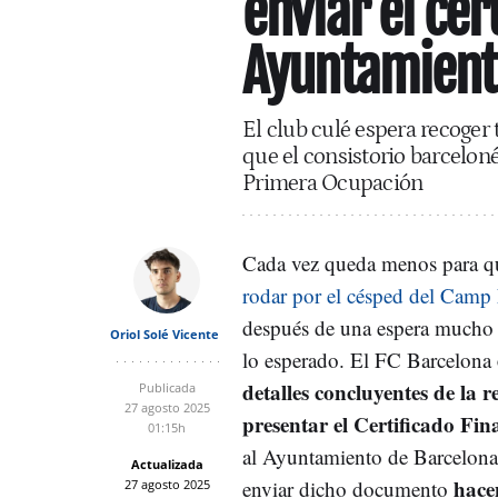
enviar el cer
Ayuntamient
El club culé espera recoger
que el consistorio barcelon
Primera Ocupación
Cada vez queda menos para qu
rodar por el césped del Cam
después de una espera mucho
Oriol Solé Vicente
lo esperado. El FC Barcelona
detalles concluyentes de la 
Publicada
27 agosto 2025
presentar el Certificado Fi
01:15h
al Ayuntamiento de Barcelona
Actualizada
hacen
enviar dicho documento
27 agosto 2025