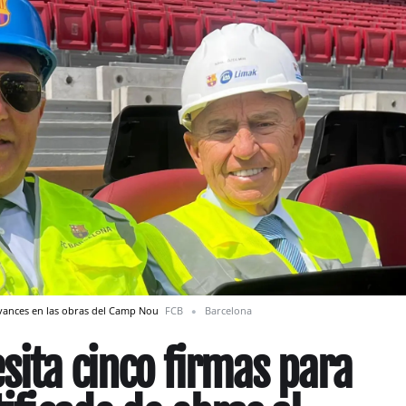
avances en las obras del Camp Nou
FCB
Barcelona
sita cinco firmas para