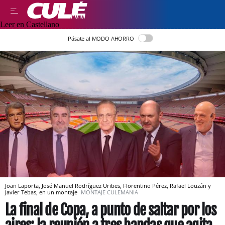
Leer en Castellano
Pásate al MODO AHORRO
Joan Laporta, José Manuel Rodríguez Uribes, Florentino Pérez, Rafael Louzán y
Javier Tebas, en un montaje
MONTAJE CULEMANIA
La final de Copa, a punto de saltar por los