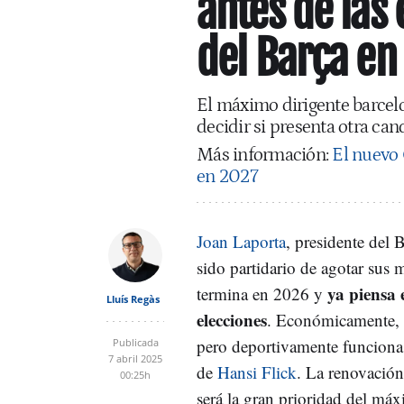
antes de las
del Barça en
El máximo dirigente barcelon
decidir si presenta otra can
Más información:
El nuevo
en 2027
Joan Laporta
, presidente del 
sido partidario de agotar sus 
ya piensa 
termina en 2026 y
Lluís Regàs
elecciones
. Económicamente, e
pero deportivamente funciona 
Publicada
7 abril 2025
de
Hansi Flick
. La renovación
00:25h
será la gran prioridad del máx