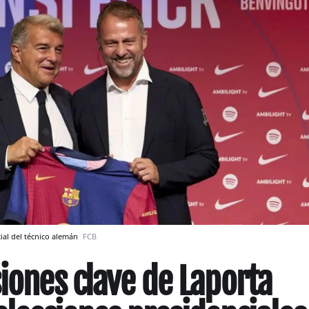
cial del técnico alemán
FCB
siones clave de Laporta