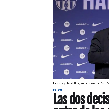
Laporta y Hansi Flick, en la presentación ofi
PALCO
Las dos deci