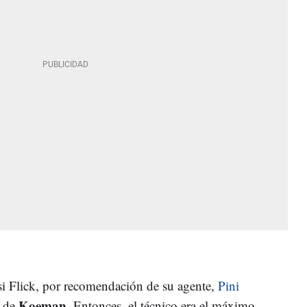
si Flick, por recomendación de su agente,
Pini
Koeman
o de
. Entonces, el técnico era el máximo