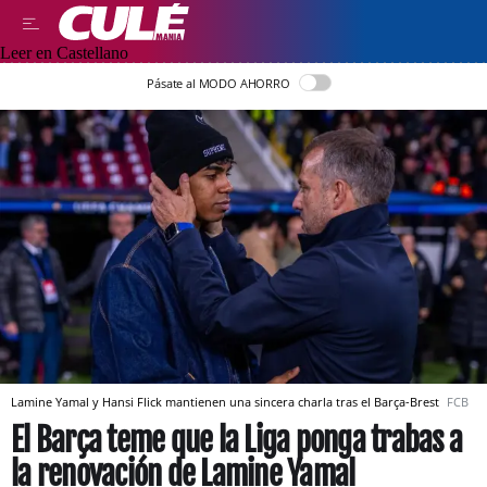
Leer en Castellano
Pásate al MODO AHORRO
Lamine Yamal y Hansi Flick mantienen una sincera charla tras el Barça-Brest
FCB
El Barça teme que la Liga ponga trabas a
la renovación de Lamine Yamal