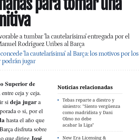
emanas para tomar una
nitiva
avorable a tumbar 'la cautelarísima' entregada por el
Manuel Rodríguez Uribes al Barça
concede 'la cautelarísima' al Barça: los motivos por los
 podrán jugar
o Superior de
Noticias relacionadas
 entre ceja y ceja.
Tebas reparte a diestro y
deja jugar
ir si
a
siniestro: "Siento vergüenza
porada o si, por el
como madridista y Dani
da
Olmo no debe
hasta el año que
acabar la Liga"
 Barça disfruta sobre
José
mo que dirige
New Era Licensing &