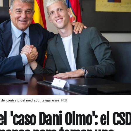
ma del contrato del mediapunta egarense
FCB
el 'caso Dani Olmo': el CS