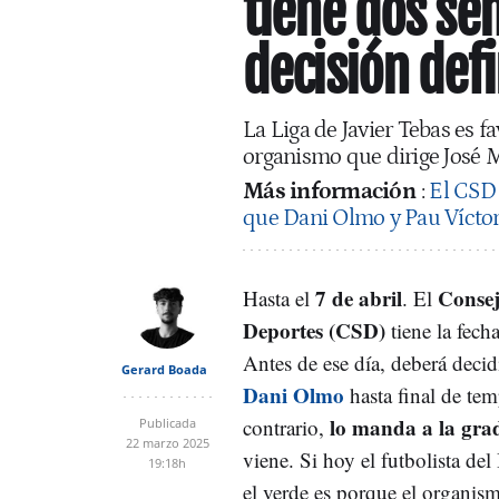
tiene dos s
decisión defi
La Liga de Javier Tebas es f
organismo que dirige José 
Más información
:
El CSD 
que Dani Olmo y Pau Víctor
7 de abril
Consej
Hasta el
. El
Deportes (CSD)
tiene la fecha
Antes de ese día, deberá decid
Gerard Boada
Dani Olmo
hasta final de tem
lo manda a la gra
contrario,
Publicada
22 marzo 2025
viene. Si hoy el futbolista del
19:18h
el verde es porque el organis