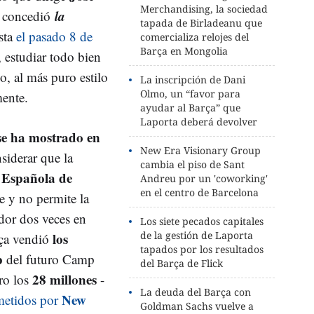
Merchandising, la sociedad
la
 concedió
tapada de Birladeanu que
sta
el pasado 8 de
comercializa relojes del
Barça en Mongolia
 estudiar todo bien
o, al más puro estilo
La inscripción de Dani
Olmo, un “favor para
ente.
ayudar al Barça” que
Laporta deberá devolver
se ha mostrado en
New Era Visionary Group
nsiderar que la
cambia el piso de Sant
 Española de
Andreu por un 'coworking'
en el centro de Barcelona
e y no permite la
dor dos veces en
Los siete pecados capitales
de la gestión de Laporta
los
ça vendió
tapados por los resultados
p
del futuro Camp
del Barça de Flick
28 millones
ro los
-
La deuda del Barça con
New
etidos por
Goldman Sachs vuelve a