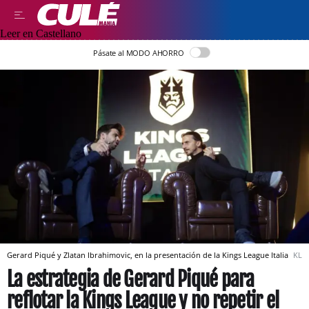
Leer en Castellano
Pásate al MODO AHORRO
Gerard Piqué y Zlatan Ibrahimovic, en la presentación de la Kings League Italia
KL
La estrategia de Gerard Piqué para
reflotar la Kings League y no repetir el