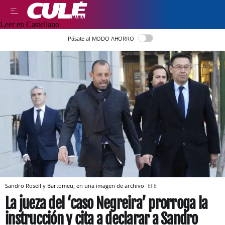
Leer en Castellano
Pásate al MODO AHORRO
Sandro Rosell y Bartomeu, en una imagen de archivo
EFE
La jueza del ‘caso Negreira’ prorroga la
instrucción y cita a declarar a Sandro