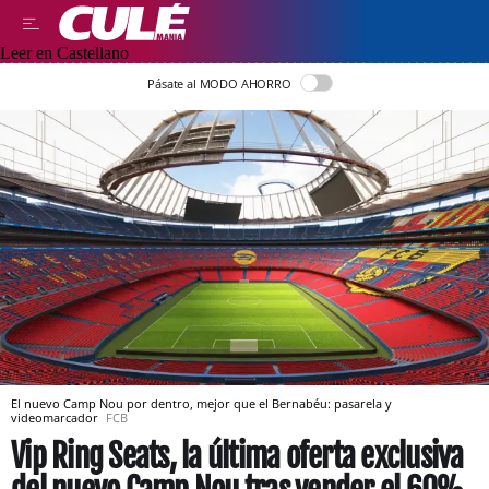
Leer en Castellano
Pásate al MODO AHORRO
El nuevo Camp Nou por dentro, mejor que el Bernabéu: pasarela y
videomarcador
FCB
Vip Ring Seats, la última oferta exclusiva