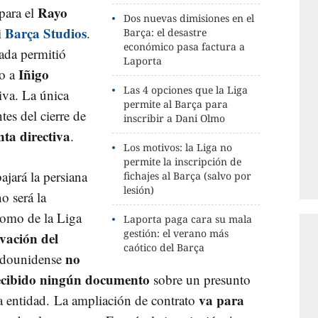
Rayo
 para el
Dos nuevas dimisiones en el
Barça Studios
i
.
Barça: el desastre
económico pasa factura a
ada permitió
Laporta
Iñigo
so a
Las 4 opciones que la Liga
iva. La única
permite al Barça para
tes del cierre de
inscribir a Dani Olmo
nta directiva
.
Los motivos: la Liga no
permite la inscripción de
ajará la persiana
fichajes al Barça (salvo por
lesión)
o será la
como de la Liga
Laporta paga cara su mala
gestión: el verano más
vación del
caótico del Barça
no
tadounidense
ecibido ningún documento
sobre un presunto
va para
a entidad. La ampliación de contrato