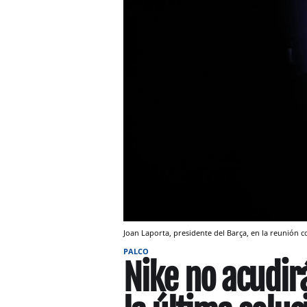
Joan Laporta, presidente del Barça, en la reunión 
PALCO
Nike no acudirá