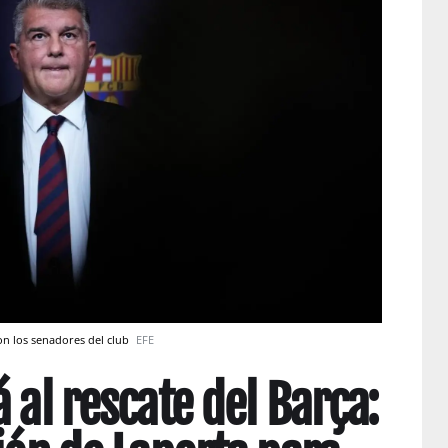
con los senadores del club
EFE
 al rescate del Barça: