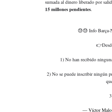
sumada al dinero liberado por salid
15 millones pendientes
.
😓😓 Info Barça-
👉Desde
1) No han recibido ninguna
2) No se puede inscribir ningún p
que
3
— Víctor Mal