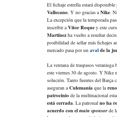
El fichaje estrella estará disponible
Vallecano
Nike
. Y no gracias a
. N
La excepción que la temporada pas
Vitor Roque
inscribir a
y este cur
Martínez
ha vuelto a resultar decis
posibilidad de sellar más fichajes an
aval
de la ju
mercado pasa por un
La ventana de traspasos veraniega b
este viernes 30 de agosto. Y Nike n
solución. Tanto fuentes del Barça 
Culemanía
reno
aseguran a
que la
patrocinio
de la multinacional es
está cerrada
no ha r
. La patronal
acuerdo con el
main sponsor
de l