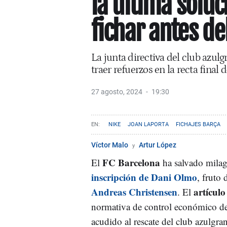
la última soluc
fichar antes de
La junta directiva del club azul
traer refuerzos en la recta final
27 agosto, 2024
19:30
NIKE
JOAN LAPORTA
FICHAJES BARÇA
Víctor Malo
Artur López
FC Barcelona
El
ha salvado milag
inscripción de Dani Olmo
, fruto 
Andreas Christensen
artículo
. El
normativa de control económico d
acudido al rescate del club azulgr