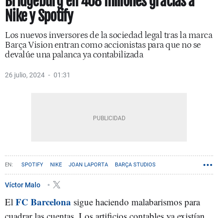
Bridgeburg en 408 millones gracias a
Nike y Spotify
Los nuevos inversores de la sociedad legal tras la marca
Barça Vision entran como accionistas para que no se
devalúe una palanca ya contabilizada
26 julio, 2024
01:31
SPOTIFY
NIKE
JOAN LAPORTA
BARÇA STUDIOS
Víctor Malo
FC Barcelona
El
sigue haciendo malabarismos para
cuadrar las cuentas. Los artificios contables ya existían