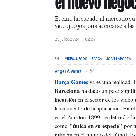
el nuevo negoci
El club ha sacado al mercado su 
videojuegos para acercarse a la
25 julio, 2024
02:09
VIDEOJUEGOS
BARÇA
JOAN LAPORTA
Ángel Álvarez
Barça Games
ya es una realidad. 
Barcelona
ha dado un paso signifi
incursión en el sector de los video
lanzamiento de la aplicación. En el
en el Auditori 1899, se definió a l
"única en su especie"
como
por tr
primera en el mundo del fútbol. Es