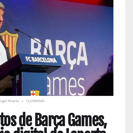
ngel Alvarez
CULEMANÍA
etos de Barça Games,