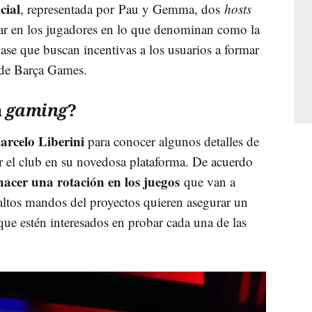
cial
, representada por
Pau y Gemma, dos
hosts
iar en los jugadores en lo que denominan como la
 base que buscan incentivas a los usuarios a formar
 de Barça Games.
a
gaming
?
arcelo Liberini
para conocer algunos detalles de
r el club en su novedosa plataforma. De acuerdo
hacer una rotación en los juegos
que van a
altos mandos del proyectos quieren asegurar un
ue estén interesados en probar cada una de las