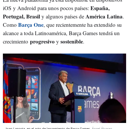
España,
iOS y Android para unos pocos países:
Portugal, Brasil
América Latina
y algunos países de
.
Barça One
Como
, que recientemente ha extendido su
alcance a toda Latinoamérica, Barça Games tendrá un
progresivo
sostenible
crecimiento
y
.
Joan Laporta, en el acto de lanzamiento de Barça Games
Ángel Álvarez