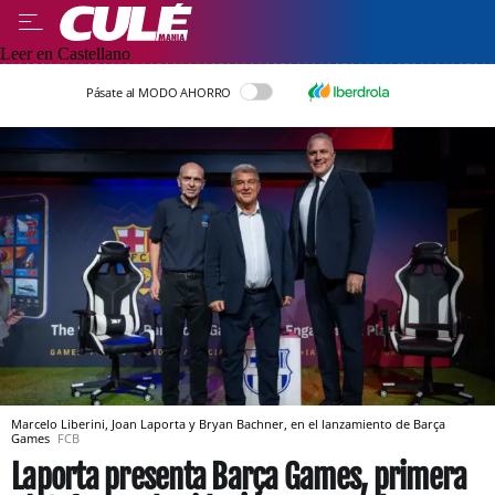
Leer en Castellano
Pásate al MODO AHORRO
Marcelo Liberini, Joan Laporta y Bryan Bachner, en el lanzamiento de Barça
Games
FCB
Laporta presenta Barça Games, primera