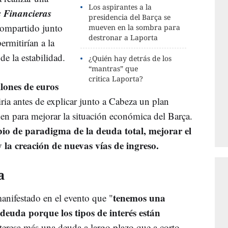
Los aspirantes a la
s Financieras
presidencia del Barça se
compartido junto
mueven en la sombra para
destronar a Laporta
ermitirían a la
de la estabilidad.
¿Quién hay detrás de los
“mantras” que
critica Laporta?
lones de euros
iria antes de explicar junto a Cabeza un plan
nen para mejorar la situación económica del Barça.
io de paradigma de la deuda total, mejorar el
 la creación de nuevas vías de ingreso.
a
tenemos una
anifestado en el evento que "
deuda porque los tipos de interés están
nteresa más una deuda a largo plazo que a corto