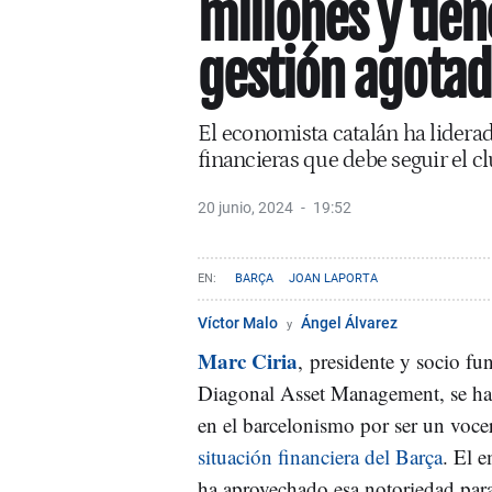
millones y tie
gestión agota
El economista catalán ha lidera
financieras que debe seguir el c
20 junio, 2024
19:52
BARÇA
JOAN LAPORTA
Víctor Malo
Ángel Álvarez
Marc Ciria
,
presidente y socio fu
Diagonal Asset Management, se ha
en el barcelonismo por ser un vocero
situación financiera del Barça
. El e
ha aprovechado esa notoriedad para