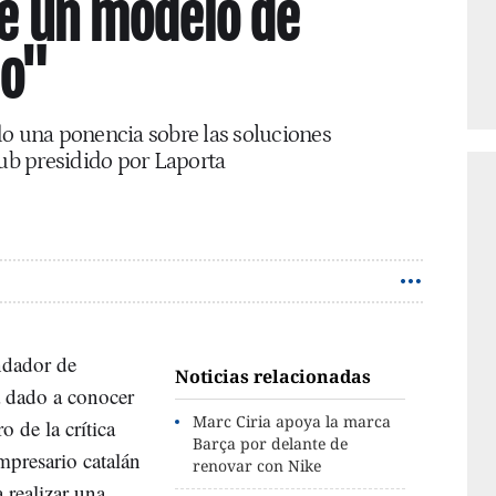
ne un modelo de
do"
do una ponencia sobre las soluciones
lub presidido por Laporta
ndador de
Noticias relacionadas
 dado a conocer
Marc Ciria apoya la marca
 de la crítica
Barça por delante de
mpresario catalán
renovar con Nike
 realizar una