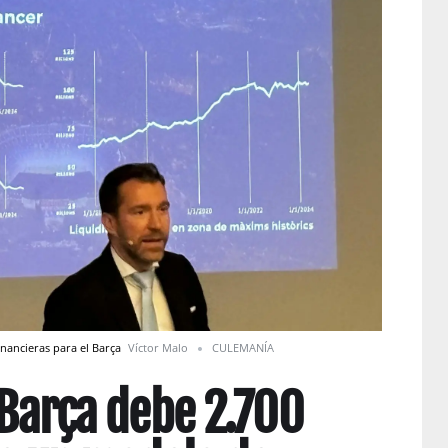
inancieras para el Barça
Víctor Malo
CULEMANÍA
 Barça debe 2.700