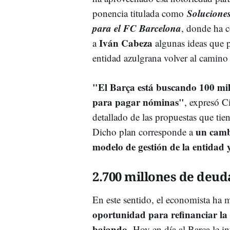
Solucione
ponencia titulada como
para el FC Barcelona
, donde ha 
Iván Cabeza
a
algunas ideas que p
entidad azulgrana volver al camino 
"El Barça está buscando 100 mil
para pagar nóminas"
, expresó C
detallado de las propuestas que tie
un camb
Dicho plan corresponde a
modelo de gestión de la entidad y
2.700 millones de deud
En este sentido, el economista ha m
oportunidad para refinanciar la 
bajando
. Hoy en día al Barça le i