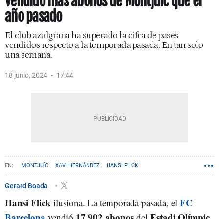
vendido más abonos de Montjuïc que el
año pasado
El club azulgrana ha superado la cifra de pases
vendidos respecto a la temporada pasada. En tan solo
una semana.
18 junio, 2024
17:44
MONTJUÏC
XAVI HERNÁNDEZ
HANSI FLICK
Gerard Boada
Hansi Flick
FC
ilusiona. La temporada pasada, el
Barcelona
17.902 abonos
Estadi Olímpic
vendió
del