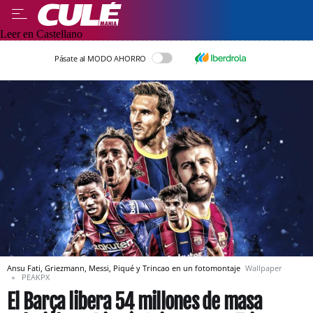
Leer en Castellano
Pásate al MODO AHORRO
Ansu Fati, Griezmann, Messi, Piqué y Trincao en un fotomontaje
Wallpaper
PEAKPX
El Barça libera 54 millones de masa