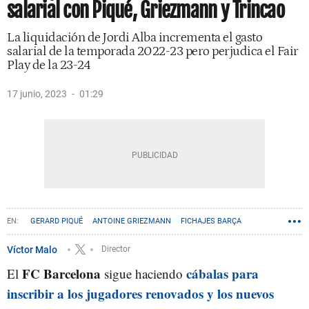
salarial con Piqué, Griezmann y Trincao
La liquidación de Jordi Alba incrementa el gasto
salarial de la temporada 2022-23 pero perjudica el Fair
Play de la 23-24
17 junio, 2023
01:29
GERARD PIQUÉ
ANTOINE GRIEZMANN
FICHAJES BARÇA
JORDI ALBA
Víctor Malo
Director
FC Barcelona
cábalas para
El
sigue haciendo
inscribir a los jugadores renovados y los nuevos