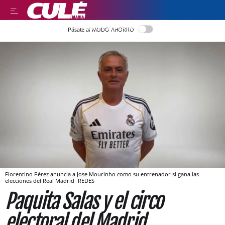
LLEGIR EN CATALÀ
Pásate al MODO AHORRO
Florentino Pérez anuncia a Jose Mourinho como su entrenador si gana las
elecciones del Real Madrid
REDES
Paquita Salas y el circo
electoral del Madrid