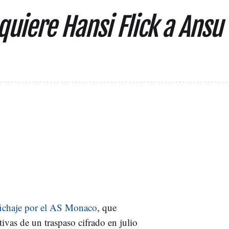
quiere Hansi Flick a Ansu
fichaje por el AS Monaco
, que
tivas de un traspaso cifrado en julio