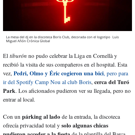
La mesa del dj en la discoteca Boris Club, decorada con el logotipo
Luis
Miguel Añón
Crónica Global
El
tiburón
no pudo celebrar la Liga en Cornellà y
recibió la visita de sus compañeros en el hospital. Esta
Pedri, Olmo y Éric cogieron una bici
vez,
, pero para
cerca del Turó
ir del Spotify Camp Nou al club Boris
,
Park
. Los aficionados pudieron ver su llegada, pero no
entrar al local.
párking al lado
Con un
de la entrada, la discoteca
solo algunas chicas
ofrecía privacidad total y
pudieron acceder a la fiesta
de la plantilla del Barça.