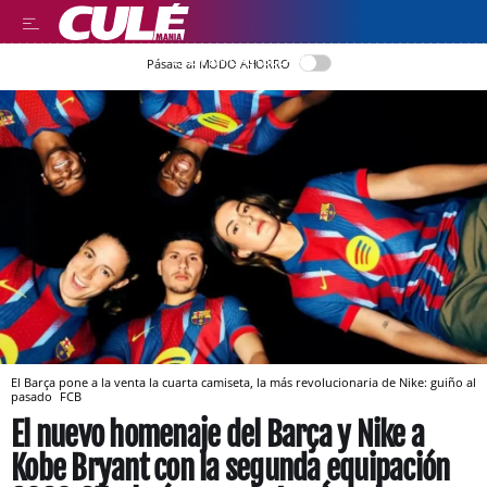
LEER EN CASTELLANO
Pásate al MODO AHORRO
El Barça pone a la venta la cuarta camiseta, la más revolucionaria de Nike: guiño al
pasado
FCB
El nuevo homenaje del Barça y Nike a
Kobe Bryant con la segunda equipación