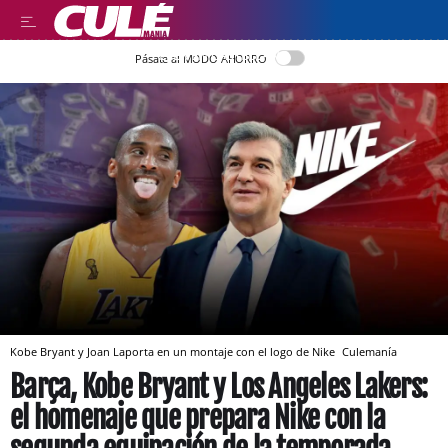
LEER EN CASTELLANO
Pásate al MODO AHORRO
Kobe Bryant y Joan Laporta en un montaje con el logo de Nike
Culemanía
Barça, Kobe Bryant y Los Angeles Lakers:
el homenaje que prepara Nike con la