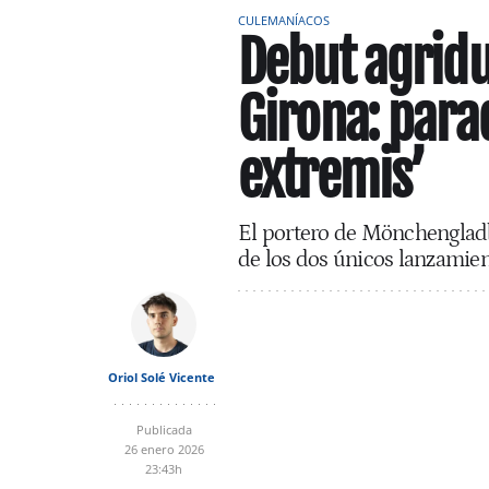
CULEMANÍACOS
Debut agridu
Girona: para
extremis’
El portero de Mönchengladb
de los dos únicos lanzamien
Oriol Solé Vicente
Publicada
26 enero 2026
23:43h