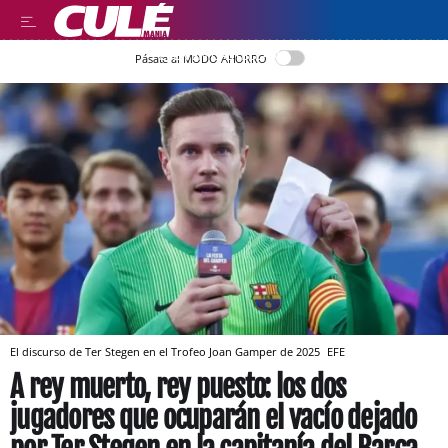
LEER EN CASTELLANO
Pásate al MODO AHORRO
El discurso de Ter Stegen en el Trofeo Joan Gamper de 2025
EFE
A rey muerto, rey puesto: los dos
jugadores que ocuparán el vacío dejado