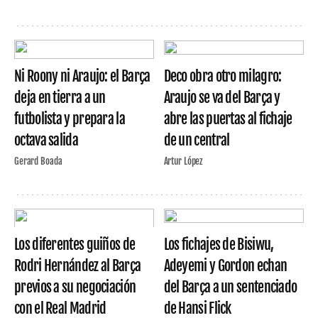
Ni Roony ni Araujo: el Barça
Deco obra otro milagro:
deja en tierra a un
Araujo se va del Barça y
futbolista y prepara la
abre las puertas al fichaje
octava salida
de un central
Gerard Boada
Artur López
Los diferentes guiños de
Los fichajes de Bisiwu,
Rodri Hernández al Barça
Adeyemi y Gordon echan
previos a su negociación
del Barça a un sentenciado
con el Real Madrid
de Hansi Flick