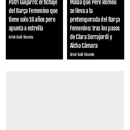
Patri Guijarro: el fichaje
Masía que Pere Romeu
del Barça Femenino que
se lleva a la
tiene solo 16 años pero
pretemporada del Barça
apunta a estrella
Femenino: tras los pasos
de Clara Serrajordi y
Oriol Solé Vicente
Aïcha Cámara
Oriol Solé Vicente