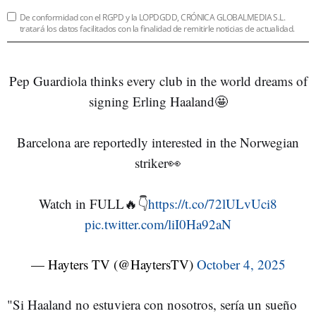
De conformidad con el RGPD y la LOPDGDD, CRÓNICA GLOBALMEDIA S.L.
tratará los datos facilitados con la finalidad de remitirle noticias de actualidad.
Pep Guardiola thinks every club in the world dreams of
signing Erling Haaland🤩
Barcelona are reportedly interested in the Norwegian
striker👀
Watch in FULL🔥👇
https://t.co/72lULvUci8
pic.twitter.com/liI0Ha92aN
— Hayters TV (@HaytersTV)
October 4, 2025
"Si Haaland no estuviera con nosotros, sería un sueño