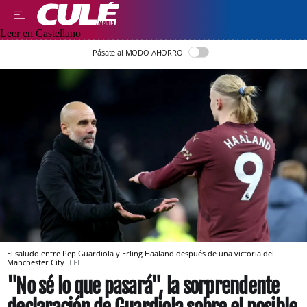
Leer en Castellano
Pásate al MODO AHORRO
El saludo entre Pep Guardiola y Erling Haaland después de una victoria del
Manchester City
EFE
"No sé lo que pasará", la sorprendente