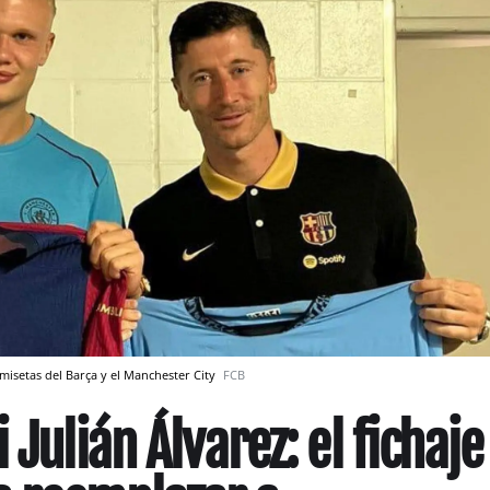
isetas del Barça y el Manchester City
FCB
 Julián Álvarez: el fichaje