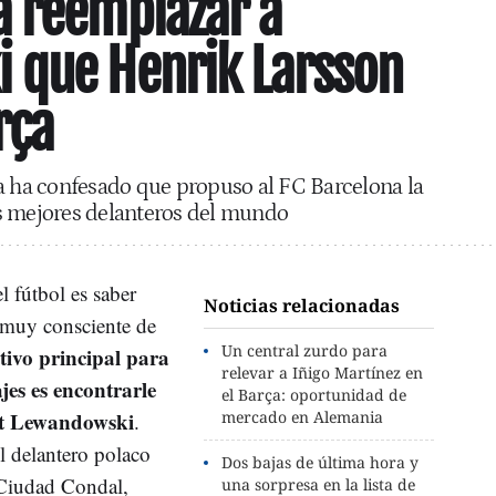
a reemplazar a
 que Henrik Larsson
rça
a ha confesado que propuso al FC Barcelona la
s mejores delanteros del mundo
l fútbol es saber
Noticias relacionadas
s muy consciente de
Un central zurdo para
tivo principal para
relevar a Iñigo Martínez en
jes es encontrarle
el Barça: oportunidad de
t Lewandowski
mercado en Alemania
.
 delantero polaco
Dos bajas de última hora y
 Ciudad Condal,
una sorpresa en la lista de