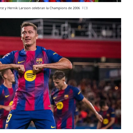
st y Hernik Larsson celebran la Champions de 2006
FCB