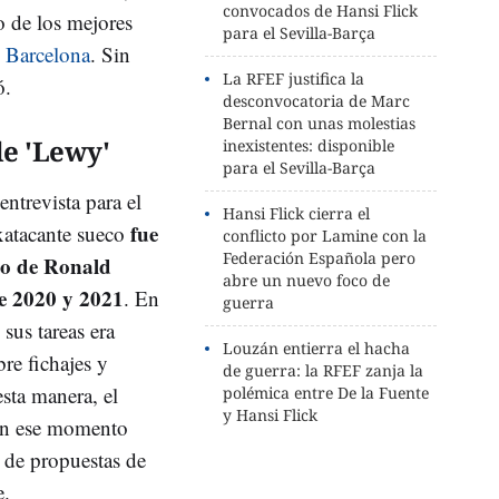
convocados de Hansi Flick
o de los mejores
para el Sevilla-Barça
 Barcelona
. Sin
La RFEF justifica la
ó.
desconvocatoria de Marc
Bernal con unas molestias
de 'Lewy'
inexistentes: disponible
para el Sevilla-Barça
ntrevista para el
Hansi Flick cierra el
fue
exatacante sueco
conflicto por Lamine con la
Federación Española pero
co de Ronald
abre un nuevo foco de
e 2020 y 2021
. En
guerra
sus tareas era
Louzán entierra el hacha
bre fichajes y
de guerra: la RFEF zanja la
sta manera, el
polémica entre De la Fuente
y Hansi Flick
 en ese momento
 de propuestas de
e.