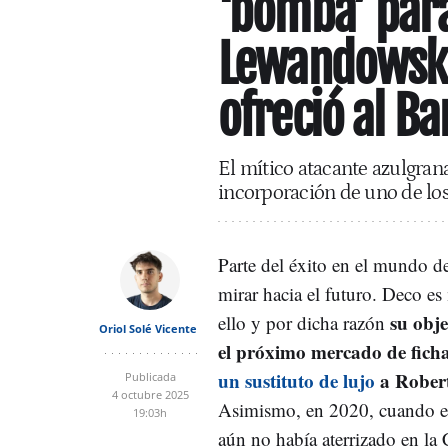
‘bomba’ par
Lewandowski
ofreció al Ba
El mítico atacante azulgran
incorporación de uno de lo
Parte del éxito en el mundo de
mirar hacia el futuro. Deco e
su obje
ello y por dicha razón
Oriol Solé Vicente
el próximo mercado de ficha
un sustituto de lujo
a Rober
Publicada
4 octubre 2025
Asimismo, en 2020, cuando el
19:03h
aún no había aterrizado en la