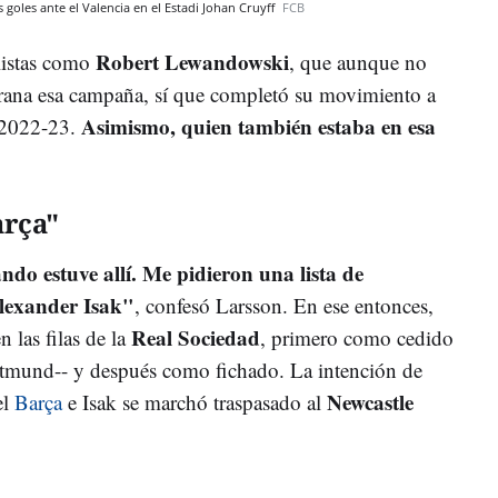
oles ante el Valencia en el Estadi Johan Cruyff
FCB
Robert Lewandowski
listas como
, que aunque no
ulgrana esa campaña, sí que completó su movimiento a
Asimismo, quien también estaba en esa
 2022-23.
arça"
ndo estuve allí. Me pidieron una lista de
Alexander Isak"
, confesó Larsson. En ese entonces,
Real Sociedad
n las filas de la
, primero como cedido
rtmund-- y después como fichado. La intención de
Newcastle
el
Barça
e Isak se marchó traspasado al