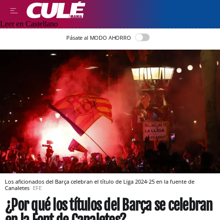
Leer en Castellano
Pásate al MODO AHORRO
Los aficionados del Barça celebran el título de Liga 2024-25 en la fuente de
Canaletes
EFE
¿Por qué los títulos del Barça se celebran