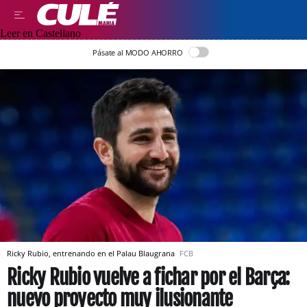
Leer en Castellano
Pásate al MODO AHORRO
Ricky Rubio, entrenando en el Palau Blaugrana
FCB
Ricky Rubio vuelve a fichar por el Barça:
nuevo proyecto muy ilusionante