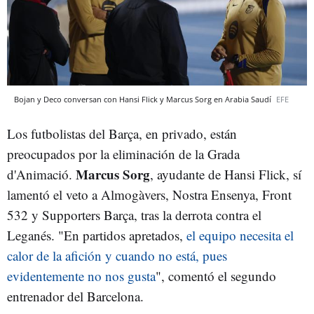
Bojan y Deco conversan con Hansi Flick y Marcus Sorg en Arabia Saudí
EFE
Los futbolistas del Barça, en privado, están
preocupados por la eliminación de la Grada
Marcus Sorg
d'Animació.
, ayudante de Hansi Flick, sí
lamentó el veto a Almogàvers, Nostra Ensenya, Front
532 y Supporters Barça, tras la derrota contra el
Leganés. "En partidos apretados,
el equipo necesita el
calor de la afición y cuando no está, pues
evidentemente no nos gusta
", comentó el segundo
entrenador del Barcelona.