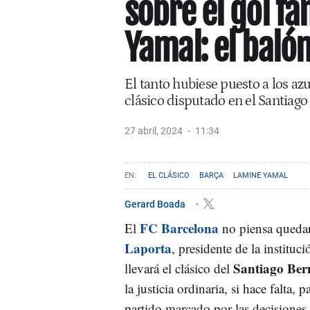
sobre el gol f
Yamal: el baló
El tanto hubiese puesto a los az
clásico disputado en el Santiag
27 abril, 2024
11:34
EL CLÁSICO
BARÇA
LAMINE YAMAL
Gerard Boada
FC Barcelona
El
no piensa quedar
Laporta
, presidente de la instituc
Santiago Be
llevará el clásico del
la justicia ordinaria, si hace falta,
partido marcado por las decisiones 