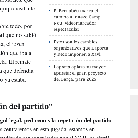
quipo visitante.
El Bernabéu marca el
camino al nuevo Camp
Nou: videomarcador
obre todo, por
espectacular
al
que no subió
Estos son los cambios
a, el joven
organizativos que Laporta
lón que iba a
y Deco imponen a Xavi
ela. El remate
Laporta aplaza su mayor
ía que defendía
apuesta: el gran proyecto
o ya estaba
del Barça, para 2025
ón del partido"
ol legal, pediremos la repetición del partido
.
s centraremos en esta jugada, estamos en
se obvió
pudiendo ser consultadas por el VAR,