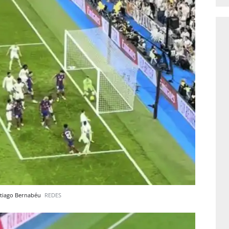
ntiago Bernabéu
REDES