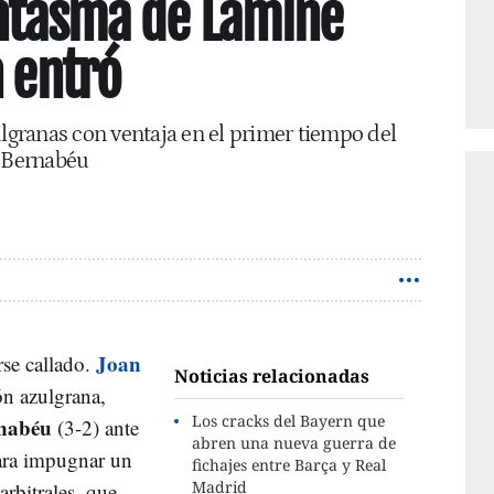
antasma de Lamine
n entró
ulgranas con ventaja en el primer tiempo del
o Bernabéu
Joan
se callado.
Noticias relacionadas
ión azulgrana,
Los cracks del Bayern que
rnabéu
(3-2) ante
abren una nueva guerra de
 para impugnar un
fichajes entre Barça y Real
Madrid
arbitrales, que