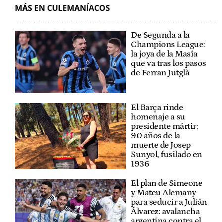
MÁS EN CULEMANÍACOS
De Segunda a la
Champions League:
la joya de la Masía
que va tras los pasos
de Ferran Jutglà
El Barça rinde
homenaje a su
presidente mártir:
90 años de la
muerte de Josep
Sunyol, fusilado en
1936
El plan de Simeone
y Mateu Alemany
para seducir a Julián
Álvarez: avalancha
argentina contra el