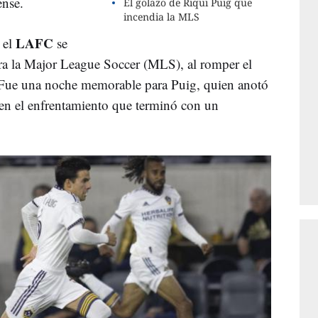
ense.
El golazo de Riqui Puig que
incendia la MLS
LAFC
 el
se
ara la Major League Soccer (MLS), al romper el
. Fue una noche memorable para Puig, quien anotó
y en el enfrentamiento que terminó con un