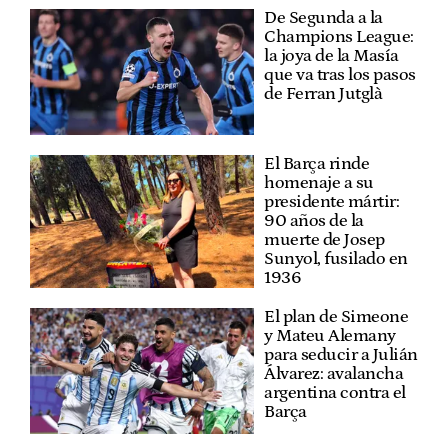
De Segunda a la
Champions League:
la joya de la Masía
que va tras los pasos
de Ferran Jutglà
El Barça rinde
homenaje a su
presidente mártir:
90 años de la
muerte de Josep
Sunyol, fusilado en
1936
El plan de Simeone
y Mateu Alemany
para seducir a Julián
Álvarez: avalancha
argentina contra el
Barça