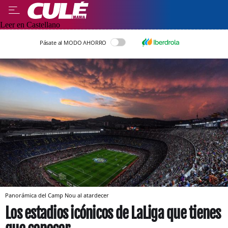
Leer en Castellano
Pásate al MODO AHORRO
Panorámica del Camp Nou al atardecer
Los estadios icónicos de LaLiga que tienes