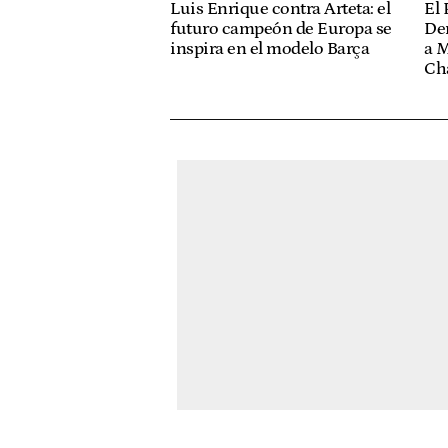
El 
Luis Enrique contra Arteta: el
De
futuro campeón de Europa se
a M
inspira en el modelo Barça
Ch