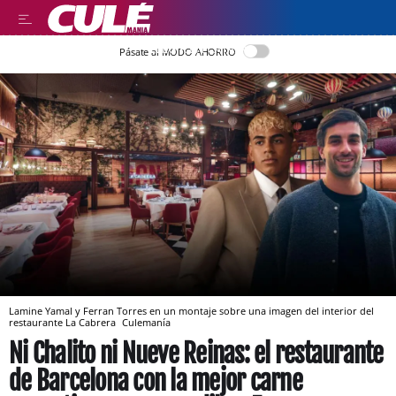
LLEGIR EN CATALÀ
Pásate al MODO AHORRO
Lamine Yamal y Ferran Torres en un montaje sobre una imagen del interior del
restaurante La Cabrera
Culemanía
Ni Chalito ni Nueve Reinas: el restaurante
de Barcelona con la mejor carne