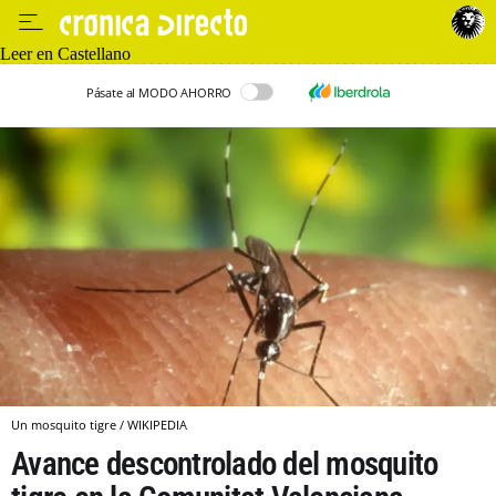
Leer en Castellano
Pásate al MODO AHORRO
Un mosquito tigre / WIKIPEDIA
Avance descontrolado del mosquito