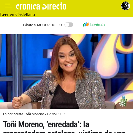
Leer en Castellano
Pásate al MODO AHORRO
La periodista Toñi Moreno / CANAL SUR
Toñi Moreno, ‘enredada’: la