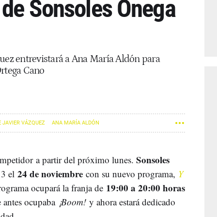
o de Sonsoles Ónega
quez entrevistará a Ana María Aldón para
Ortega Cano
 JAVIER VÁZQUEZ
ANA MARÍA ALDÓN
Sonsoles
ompetidor a partir del próximo lunes.
24 de noviembre
 3 el
con su nuevo programa,
Y
19:00 a 20:00 horas
rograma ocupará la franja de
e antes ocupaba
¡Boom!
y ahora estará dedicado
idad.