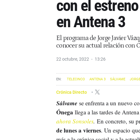
con el estren
en Antena 3
El programa de Jorge Javier Váz
conocer su actual relación con 
22 octubre, 2022
13:26
TELECINCO
ANTENA 3
SÁLVAME
JORGE
Crónica Directo
Sálvame
se enfrenta a un nuevo c
Ónega
llega a las tardes de Antena
ahora Sonsoles
.
En concreto, su p
de lunes a viernes
. Un espacio qu
más a la crónica social y a la actual