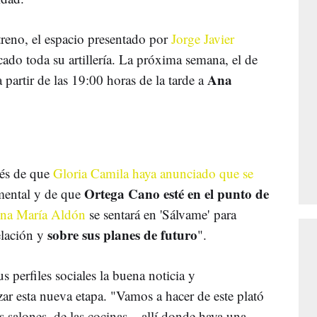
streno, el espacio presentado por
Jorge Javier
ado toda su artillería. La próxima semana, el de
Ana
 partir de las 19:00 horas de la tarde a
és de que
Gloria Camila haya anunciado que se
Ortega Cano esté en el punto de
 mental y de que
na María Aldón
se sentará en 'Sálvame' para
sobre sus planes de futuro
elación y
".
 perfiles sociales la buena noticia y
r esta nueva etapa. "Vamos a hacer de este plató
 salones, de las cocinas... allí donde haya una