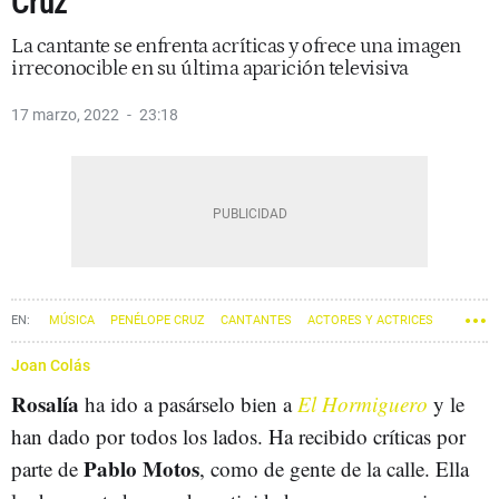
Cruz
La cantante se enfrenta acríticas y ofrece una imagen
irreconocible en su última aparición televisiva
17 marzo, 2022
23:18
MÚSICA
PENÉLOPE CRUZ
CANTANTES
ACTORES Y ACTRICES
ROSALÍA
Joan Colás
Rosalía
ha ido a pasárselo bien a
El Hormiguero
y le
han dado por todos los lados. Ha recibido críticas por
Pablo Motos
parte de
, como de gente de la calle. Ella