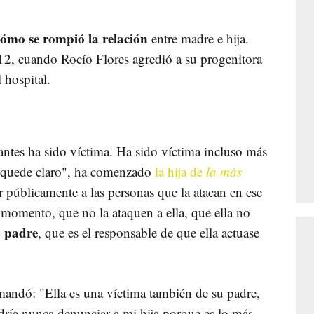
cómo se rompió la relación
entre madre e hija.
12, cuando Rocío Flores agredió a su progenitora
l hospital.
antes ha sido víctima. Ha sido víctima incluso más
e quede claro", ha comenzado
la hija de
la más
 públicamente a las personas que la atacan en ese
e momento, que no la ataquen a ella, que ella no
u padre
, que es el responsable de que ella actuase
emandó: "Ella es una víctima también de su padre,
dría nunca denunciar a mi hija porque es lo más