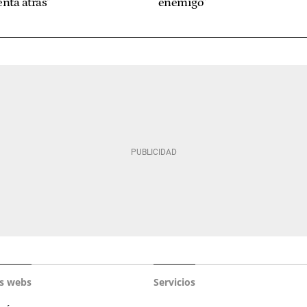
nta atrás"
enemigo"
s webs
Servicios