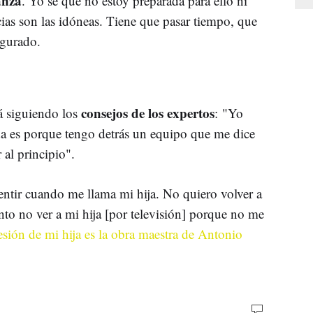
anza
. Yo sé que no estoy preparada para ello ni
cias son las idóneas. Tiene que pasar tiempo, que
egurado.
consejos de los expertos
á siguiendo los
: "Yo
a es porque tengo detrás un equipo que me dice
 al principio".
entir cuando me llama mi hija. No quiero volver a
nto no ver a mi hija [por televisión] porque no me
esión de mi hija es la obra maestra de Antonio