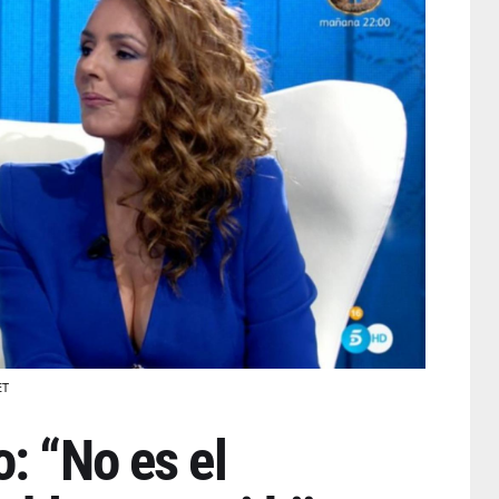
ET
: “No es el