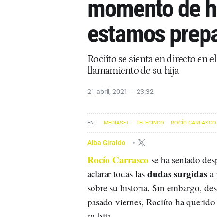
momento de ha
estamos prep
Rociíto se sienta en directo en 
llamamiento de su hija
21 abril, 2021
23:32
MEDIASET
TELECINCO
ROCÍO CARRASCO
Alba Giraldo
Rocío Carrasco
se ha sentado des
dudas surgidas
aclarar todas las
a 
sobre su historia. Sin embargo, de
pasado viernes, Rociíto ha querido
su hija.