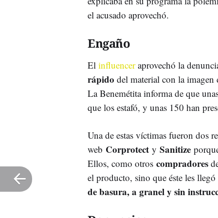
explicaba en su programa la polémi
el acusado aprovechó.
Engaño
El
influencer
aprovechó la denuncia
rápido
del material con la imagen 
La Benemétita informa de que una
que los estafó, y unas 150 han pre
Una de estas víctimas fueron dos r
Corprotect
Sanitize
web
y
porque 
compradores
Ellos, como otros
de
el producto, sino que éste les lle
de basura, a granel y sin instruc