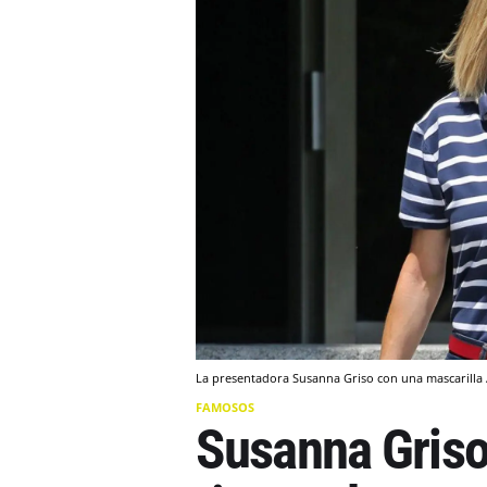
La presentadora Susanna Griso con una mascarilla 
FAMOSOS
Susanna Griso