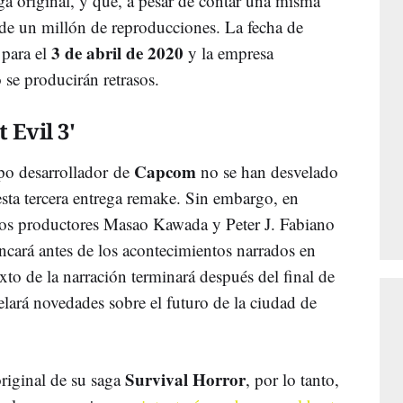
a original, y que, a pesar de contar una misma
e un millón de reproducciones. La fecha de
3 de abril de 2020
 para el
y la empresa
 se producirán retrasos.
 Evil 3'
Capcom
po desarrollador de
no se han desvelado
 esta tercera entrega remake. Sin embargo, en
, los productores Masao Kawada y Peter J. Fabiano
ncará antes de los acontecimientos narrados en
xto de la narración terminará después del final de
velará novedades sobre el futuro de la ciudad de
Survival Horror
original de su saga
, por lo tanto,