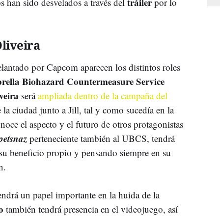
tráiler
s han sido desvelados a través del
por lo
Oliveira
elantado por Capcom aparecen los distintos roles
ella Biohazard Countermeasure Service
veira
será
ampliada dentro de la campaña del
 la ciudad junto a Jill, tal y como sucedía en la
onoce el aspecto y el futuro de otros protagonistas
petsnaz
perteneciente también al UBCS, tendrá
o su beneficio propio y pensando siempre en su
ún.
endrá un papel importante en la huida de la
o
también tendrá presencia en el videojuego, así