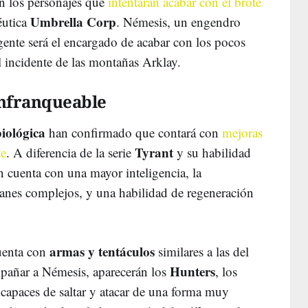
rán los personajes que
intentarán acabar con el brote
Umbrella Corp
éutica
. Némesis, un engendro
gente será el encargado de acabar con los pocos
l incidente de las montañas Arklay.
infranqueable
iológica
han confirmado que contará con
mejoras
Tyrant
te
. A diferencia de la serie
y su habilidad
n cuenta con una mayor inteligencia, la
planes complejos, y una habilidad de regeneración
armas y tentáculos
uenta con
similares a las del
Hunters
ompañar a Némesis, aparecerán los
, los
a capaces de saltar y atacar de una forma muy