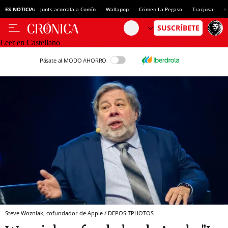
ES NOTICIA:
Junts acorrala a Comín
Wallapop
Crimen La Pegaso
Tracjusa
H
Leer en Castellano
Pásate al MODO AHORRO
Steve Wozniak, cofundador de Apple / DEPOSITPHOTOS