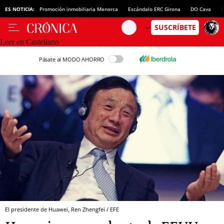
ES NOTICIA:
Promoción inmobiliaria Menorca
Escándalo ERC Girona
DO Cava
N
Leer en Castellano
Pásate al MODO AHORRO
El presidente de Huawei, Ren Zhengfei / EFE