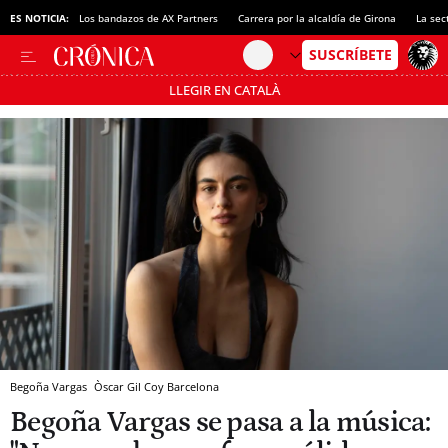
ES NOTICIA:
Los bandazos de AX Partners
Carrera por la alcaldía de Girona
La sec
LLEGIR EN CATALÀ
Pásate al MODO AHORRO
Begoña Vargas
Òscar Gil Coy
Barcelona
Begoña Vargas se pasa a la música: