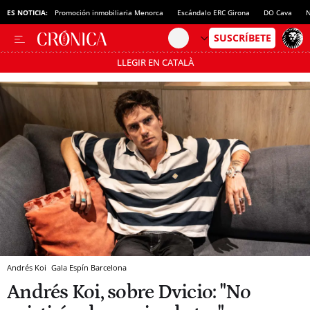
ES NOTICIA:
Promoción inmobiliaria Menorca
Escándalo ERC Girona
DO Cava
N
LLEGIR EN CATALÀ
Pásate al MODO AHORRO
Andrés Koi
Gala Espín
Barcelona
Andrés Koi, sobre Dvicio: "No