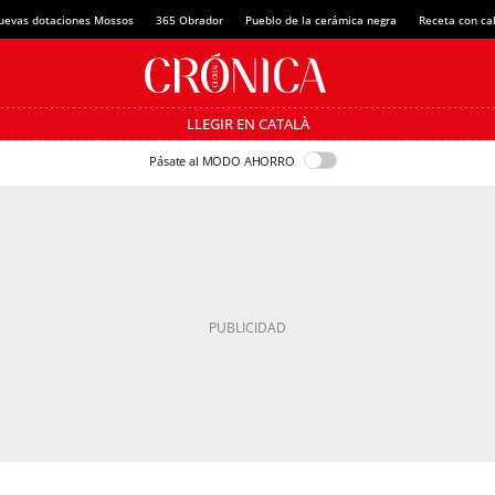
uevas dotaciones Mossos
365 Obrador
Pueblo de la cerámica negra
Receta con ca
LLEGIR EN CATALÀ
Pásate al MODO AHORRO