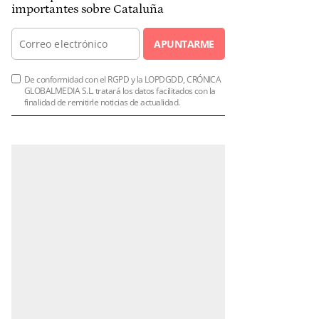
importantes sobre Cataluña
APUNTARME
De conformidad con el RGPD y la LOPDGDD, CRÓNICA
GLOBALMEDIA S.L. tratará los datos facilitados con la
finalidad de remitirle noticias de actualidad.