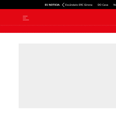
Promoción inmobiliaria Menorca
ES NOTICIA:
Escándalo ERC Girona
DO Cava
N